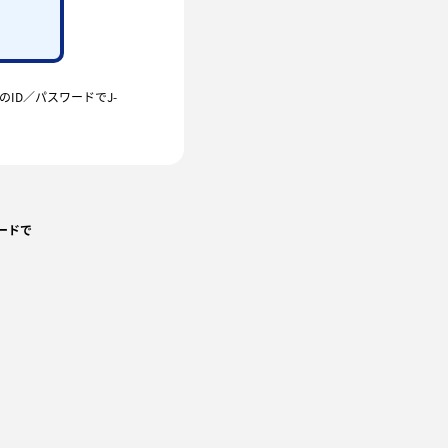
のID／パスワードでJ-
ードで