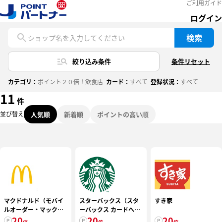
ご利用ガイド
ログイン
検索
ショップ名を入力してください
絞り込み条件
条件リセット
カテゴリ：
ポイント２０倍！飲食店
カード：
すべて
登録状況：
すべて
11
件
人気順
新着順
ポイントの高い順
並び替え
マクドナルド（モバイ
スターバックス（スタ
すき家
ルオーダー・マックデ
ーバックス カードへの
リバリー(R)サービス限
20
オンライン入金・オー
20
20