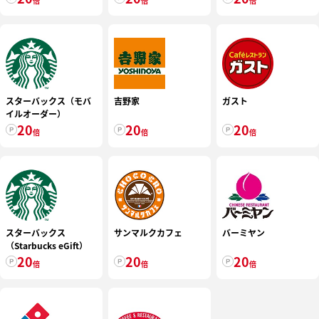
倍
倍
倍
定）
トチャージ）
スターバックス（モバ
吉野家
ガスト
イルオーダー）
20
20
20
倍
倍
倍
スターバックス
サンマルクカフェ
バーミヤン
（Starbucks eGift）
20
20
20
倍
倍
倍